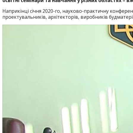
освітні семінари та навчання у різних областях – в
Наприкінці січня 2020-го, науково-практичну конферен
проектувальників, архітекторів, виробників будматер