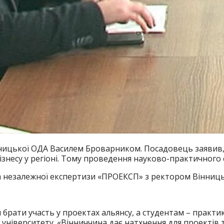
інницької ОДА Василем Броварником. Посадовець заяви
ізнесу у регіоні. Тому проведення науково-практичного
та незалежної експертизи «ПРОЕКСП» з ректором Вінниць
рати участь у проектах альянсу, а студентам – практик
ніверситету. «Вінниччина дає натхнення для проектів т