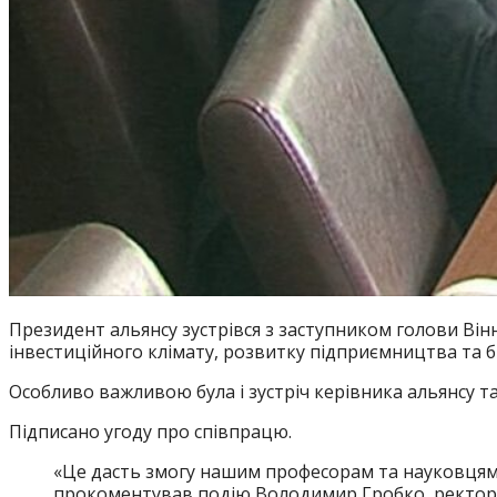
Президент альянсу зустрівся з заступником голови В
інвестиційного клімату, розвитку підприємництва та б
Особливо важливою була і зустріч керівника альянсу 
Підписано угоду про співпрацю.
«Це дасть змогу нашим професорам та науковцям б
прокоментував подію Володимир Гробко, ректор у