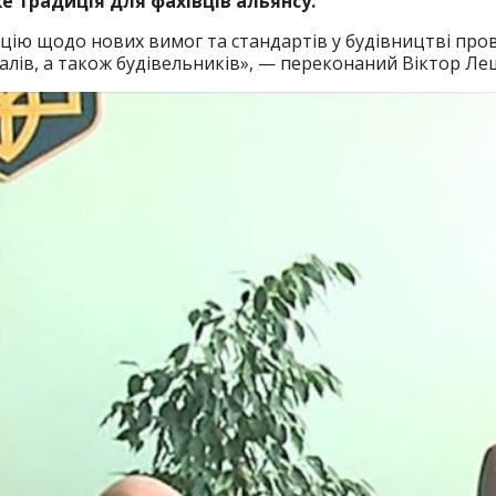
же традиція для фахівців альянсу.
цію щодо нових вимог та стандартів у будівництві пров
іалів, а також будівельників», — переконаний Віктор Л