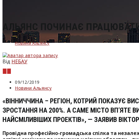
сайті
АЛЬЯНС ПОЧИНАЄ ПРАЦЮВАТИ
Новини Альянсу
Від
НЕБАУ
Запис
09/12/2019
опубліковано:
Категорія
Новини Альянсу
запису:
«ВІННИЧЧИНА – РЕГІОН, КОТРИЙ ПОКАЗУЄ ВИС
ЗРОСТАННЯ НА 200%. А САМЕ МІСТО ВП’ЯТЕ 
НАЙСМІЛИВІШИХ ПРОЕКТІВ», — ЗАЯВИВ ВІКТ
Провідна професійно-громадська спілка та незалеж