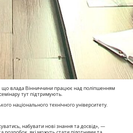
в, що влада Вінниччини працює над поліпшенням
 семінару тут підтримують.
кого національного технічного університету.
уватись, набувати нові знання та досвід», —
а розробок, які можуть стати пілотними та