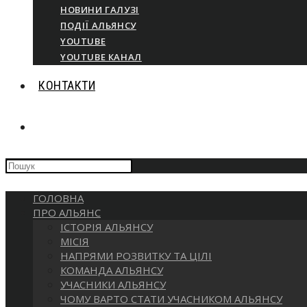
НОВИНИ ГАЛУЗІ
ПОДІЇ АЛЬЯНСУ
YOUTUBE
YOUTUBE КАНАЛ
КОНТАКТИ
ПЕРЕМКНУТИ
Press
ПОШУК
Escape
to
ГОЛОВНА
close
НА
ПРО АЛЬЯНС
the
ІСТОРІЯ АЛЬЯНСУ
search
МІСІЯ
panel.
ВЕБ-
НАПРЯМИ РОЗВИТКУ ТА ЦІЛІ
КОМАНДА АЛЬЯНСУ
УЧАСНИКИ АЛЬЯНСУ
САЙТІ
ЧОМУ ВАРТО СТАТИ УЧАСНИКОМ АЛЬЯНСУ