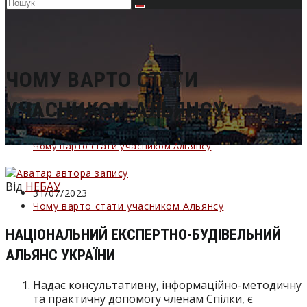
Пошук
на
сайті
ЧОМУ ВАРТО СТАТИ
УЧАСНИКОМ АЛЬЯНСУ
Чому варто стати учасником Альянсу
Від
НЕБАУ
Запис
31/07/2023
опубліковано:
Категорія
Чому варто стати учасником Альянсу
запису:
НАЦІОНАЛЬНИЙ ЕКСПЕРТНО-БУДІВЕЛЬНИЙ
АЛЬЯНС УКРАЇНИ
Надає консультативну, інформаційно-методичну
та практичну допомогу членам Спілки, є