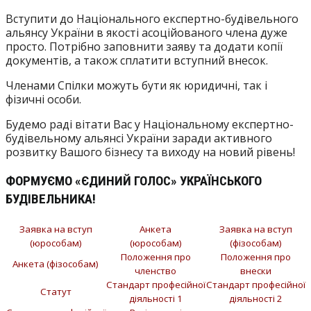
Вступити до Національного експертно-будівельного
альянсу України в якості асоційованого члена дуже
просто. Потрібно заповнити заяву та додати копії
документів, а також сплатити вступний внесок.
Членами Спілки можуть бути як юридичні, так і
фізичні особи.
Будемо раді вітати Вас у Національному експертно-
будівельному альянсі України заради активного
розвитку Вашого бізнесу та виходу на новий рівень!
ФОРМУЄМО «ЄДИНИЙ ГОЛОС» УКРАЇНСЬКОГО
БУДІВЕЛЬНИКА!
Заявка на вступ
Анкета
Заявка на вступ
(юрособам)
(юрособам)
(фізособам)
Положення про
Положення про
Анкета (фізособам)
членство
внески
Стандарт професійної
Стандарт професійної
Статут
діяльності 1
діяльності
2