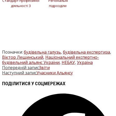
Стандарт професійної
Регіональні
діяльності 3
підрозділи
Позначки
:
будівельна галузь
,
будівельна експертиза
,
Віктор Лещинський
,
Національний експертно-
будівельний альянс України
,
НЕБАУ
,
Україна
Попередній запис
Звіти
ПРОЧИТАТИ
Наступний запис
Учасники Альянсу
БІЛЬШЕ
ПОДІЛІТЬСЯ
ПОДІЛИТИСЯ У СОЦМЕРЕЖАХ
СТАТЕЙ
ЦИМ
Відкрити
ВМІСТОМ
в
новому
вікні