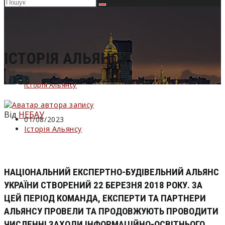
Пошук
на
сайті
ІСТОРІЯ АЛЬЯНСУ
Історія Альянсу
Від
НЕБАУ
Запис
01/08/2023
опубліковано:
Категорія
Історія Альянсу
запису:
НАЦІОНАЛЬНИЙ ЕКСПЕРТНО-БУДІВЕЛЬНИЙ АЛЬЯНС
УКРАЇНИ СТВОРЕНИЙ 22 БЕРЕЗНЯ 2018 РОКУ. ЗА
ЦЕЙ ПЕРІОД КОМАНДА, ЕКСПЕРТИ ТА ПАРТНЕРИ
АЛЬЯНСУ ПРОВЕЛИ ТА ПРОДОВЖУЮТЬ ПРОВОДИТИ
ЧИСЛЕННІ ЗАХОДИ ІНФОРМАЦІЙНО-ОСВІТНЬОГО