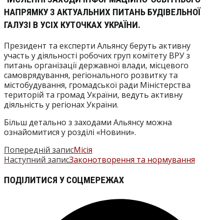
НАПРЯМКУ З АКТУАЛЬНИХ ПИТАНЬ БУДІВЕЛЬНОЇ
ГАЛУЗІ В УСІХ КУТОЧКАХ УКРАЇНИ.
Президент та експерти Альянсу беруть активну
участь у діяльності робочих груп комітету ВРУ з
питань організації державної влади, місцевого
самоврядування, регіонального розвитку та
містобудування, громадської ради Міністерства
територій та громад України, ведуть активну
діяльність у регіонах України.
Більш детально з заходами Альянсу можна
ознайомитися у розділі «Новини».
Попередній запис
Місія
ПРОЧИТАТИ
Наступний запис
Законотворення та нормування
БІЛЬШЕ
ПОДІЛІТЬСЯ
ПОДІЛИТИСЯ У СОЦМЕРЕЖАХ
СТАТЕЙ
ЦИМ
Відкрити
ВМІСТОМ
в
новому