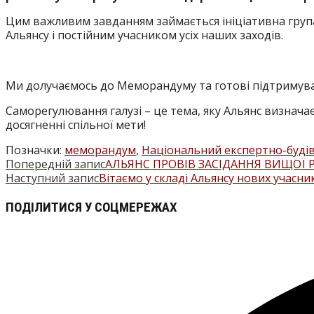
Цим важливим завданням займається ініціативна група
Альянсу і постійним учасником усіх наших заходів.
Ми долучаємось до Меморандуму та готові підтримуват
Саморегулювання галузі – це тема, яку Альянс визнача
досягненні спільної мети!
Позначки
:
меморандум
,
Національний експертно-будів
Попередній запис
АЛЬЯНС ПРОВІВ ЗАСІДАННЯ ВИЩОЇ РА
ПРОЧИТАТИ
Наступний запис
Вітаємо у складі Альянсу нових учасник
БІЛЬШЕ
ПОДІЛІТЬСЯ
ПОДІЛИТИСЯ У СОЦМЕРЕЖАХ
СТАТЕЙ
ЦИМ
Відкрити
ВМІСТОМ
в
новому
вікні