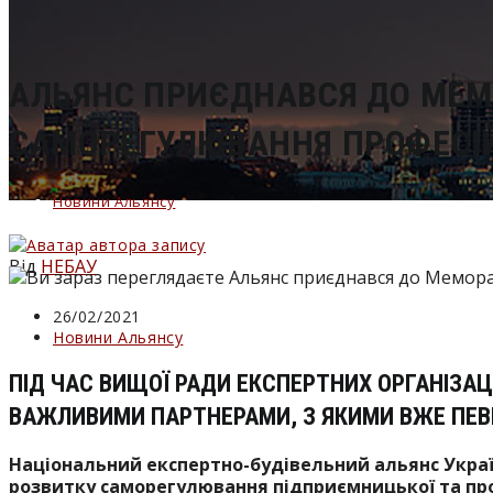
сайті
АЛЬЯНС ПРИЄДНАВСЯ ДО МЕМО
САМОРЕГУЛЮВАННЯ ПРОФЕСІЙ
Новини Альянсу
Від
НЕБАУ
Запис
26/02/2021
опубліковано:
Категорія
Новини Альянсу
запису:
ПІД ЧАС ВИЩОЇ РАДИ ЕКСПЕРТНИХ ОРГАНІЗАЦ
ВАЖЛИВИМИ ПАРТНЕРАМИ, З ЯКИМИ ВЖЕ ПЕВ
Національний експертно-будівельний альянс Украї
розвитку саморегулювання підприємницької та проф