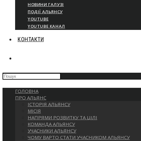
НОВИНИ ГАЛУЗІ
ПОДІЇ АЛЬЯНСУ
YOUTUBE
YOUTUBE КАНАЛ
КОНТАКТИ
ПЕРЕМКНУТИ
Press
ПОШУК
Escape
to
ГОЛОВНА
close
НА
ПРО АЛЬЯНС
the
ІСТОРІЯ АЛЬЯНСУ
search
МІСІЯ
panel.
ВЕБ-
НАПРЯМИ РОЗВИТКУ ТА ЦІЛІ
КОМАНДА АЛЬЯНСУ
УЧАСНИКИ АЛЬЯНСУ
САЙТІ
ЧОМУ ВАРТО СТАТИ УЧАСНИКОМ АЛЬЯНСУ