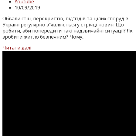
Категорія
Youtube
запису:
Запис
10/09/2019
опубліковано:
Обвали стін, перекриттів, під"їздів та цілих споруд в
Україні регулярно з"являються у стрічці новин. Що
робити, аби попередити такі надзвичайні ситуації? Як
зробити житло безпечним? Чому…
“ЕКСПЕРТНИЙ
Читати далі
ВИСНОВОК”,
15
програма.
Як
зробити
житло
безпечним?