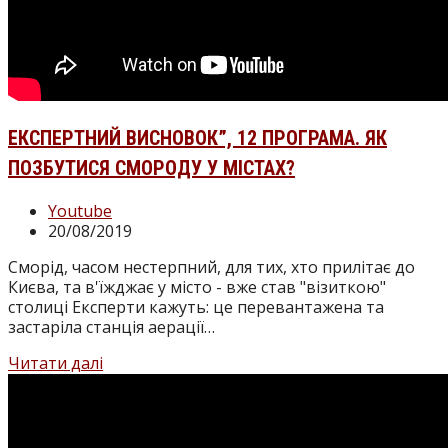
ЕКСПЕРТНИЙ ВИСНОВОК”, 12 ПРОГРАМА. ЯК
ПОЗБУТИСЯ СМОРОДУ У МІСТАХ?
Категорія
Youtube
запису:
Запис
20/08/2019
опубліковано:
Сморід, часом нестерпний, для тих, хто прилітає до
Києва, та в'їжджає у місто - вже став "візиткою"
столиці Експерти кажуть: це перевантажена та
застаріла станція аерації…
Експертний
Читати далі
висновок”,
12
програма.
Як