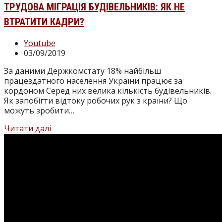
ТРУДОВА МІГРАЦІЯ БУДІВЕЛЬНИКІВ: ЯК НЕ
ВТРАТИТИ КАДРИ?
Категорія
Youtube
запису:
Запис
03/09/2019
опубліковано:
За даними Держкомстату 18% найбільш
працездатного населення України працює за
кордоном Серед них велика кількість будівельників.
Як запобігти відтоку робочих рук з країни? Що
можуть зробити…
Експертний
Читати далі
висновок”,
14
програма.
Трудова
міграція
будівельників:
як
не
втратити