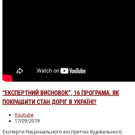
“ЕКСПЕРТНИЙ ВИСНОВОК”, 16 ПРОГРАМА. ЯК
ПОКРАЩИТИ СТАН ДОРІГ В УКРАЇНІ?
Категорія
Youtube
запису:
Запис
17/09/2019
опубліковано:
Експерти Національного експретно-будівельного