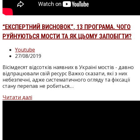
“ЕКСПЕРТНИЙ ВИСНОВОК”, 13 ПРОГРАМА. ЧОГО
РУЙНУЮТЬСЯ МОСТИ ТА ЯК ЦЬОМУ ЗАПОБІГТИ?
Категорія
Youtube
запису:
Запис
27/08/2019
опубліковано:
Вісімдесят відсотків наявних в Україні мостів - давно
відпрацювали свій ресурс Важко сказати, які з них
небезпечні, адже систематичного огляду та фіксації
стану перепав не робиться.…
“ЕКСПЕРТНИЙ
Читати далі
ВИСНОВОК”,
13
програма.
Чого
руйнуються
мости