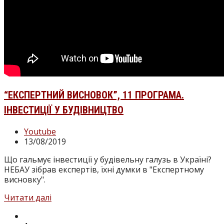
“ЕКСПЕРТНИЙ ВИСНОВОК”, 11 ПРОГРАМА.
ІНВЕСТИЦІЇ У БУДІВНИЦТВО
Категорія
Youtube
запису:
Запис
13/08/2019
опубліковано:
Що гальмує інвестиції у будівельну галузь в Україні?
НЕБАУ зібрав експертів, їхні думки в "Експертному
висновку".
“Експертний
Читати далі
висновок”,
Перейти
11