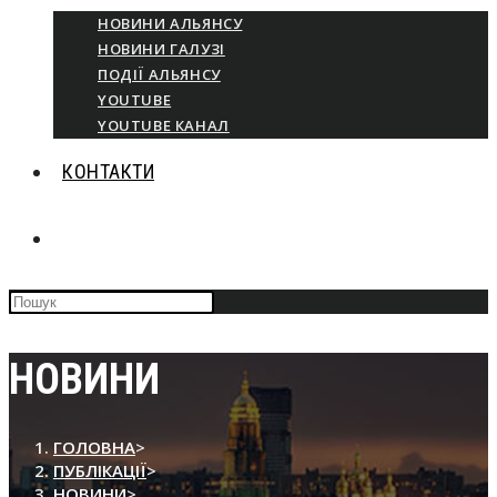
НОВИНИ АЛЬЯНСУ
НОВИНИ ГАЛУЗІ
ПОДІЇ АЛЬЯНСУ
YOUTUBE
YOUTUBE КАНАЛ
КОНТАКТИ
ПЕРЕМКНУТИ
Press
ПОШУК
Escape
to
close
НОВИНИ
НА
the
search
panel.
ВЕБ-
ГОЛОВНА
>
ПУБЛІКАЦІЇ
>
НОВИНИ
>