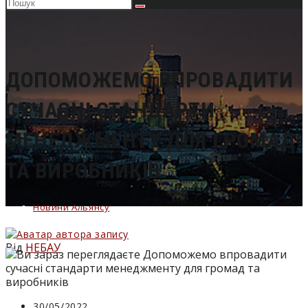
Пошук
на
сайті
ДОПОМОЖЕМО ВПРОВАДИТИ
СУЧАСНІ СТАНДАРТИ
МЕНЕДЖМЕНТУ ДЛЯ ГРОМАД
ТА ВИРОБНИКІВ
Новини Альянсу
Від
НЕБАУ
Запис
30/05/2022