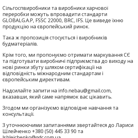
Сільгоспвиробники та виробники харчової
переробки можуть впровадити стандарти
GLOBALG.A.P, FSSC 22000, BRC, IFS. Це виведе їхню
продукцію на європейський ринок.
Така ж пропозиція стосується і виробників
будматеріалів.
Крім того, ми пропонуємо отримати маркування СЄ
та підготувати виробничі підприємства до виходу на
нові ринки збуту шляхом сертифікації на
відповідність міжнародним стандартам і
європейським директивам.
Надсилайте запити на info.nebau@gmail.com,
вказавши, який саме напрямок вас цікавить.
Згодом ми організуємо відповідне навчання та
консультації.
З уточнюючими запитаннями звертайтеся до Лариси
Шлейченко +380 (50) 445 33 90 та
lshleichenko@qdc.com.ua.