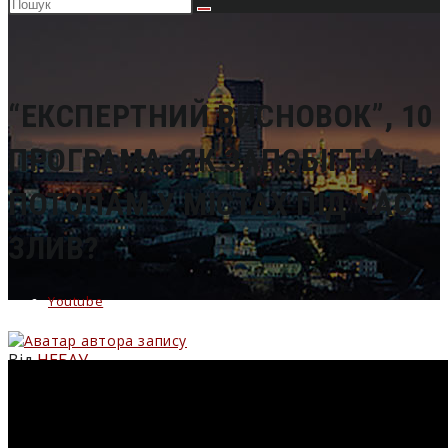
Пошук
на
сайті
“ЕКСПЕРТНИЙ ВИСНОВОК”, 10
ПРОГРАМА. ЯК ЗАПОБІГТИ
ПОТОПАМ У МІСТАХ ПІД ЧАС
ЗЛИВ?
Youtube
Від
НЕБАУ