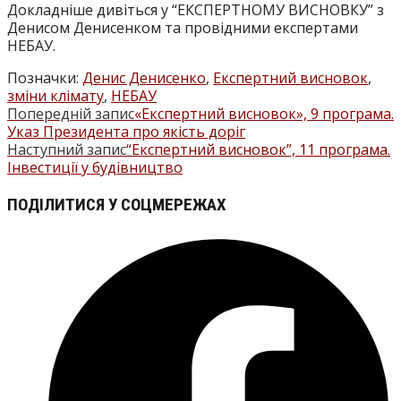
Докладніше дивіться у “ЕКСПЕРТНОМУ ВИСНОВКУ” з
Денисом Денисенком та провідними експертами
НЕБАУ.
Позначки
:
Денис Денисенко
,
Експертний висновок
,
зміни клімату
,
НЕБАУ
Попередній запис
«Експертний висновок», 9 програма.
ПРОЧИТАТИ
Указ Президента про якість доріг
БІЛЬШЕ
Наступний запис
“Експертний висновок”, 11 програма.
Інвестиції у будівництво
СТАТЕЙ
ПОДІЛІТЬСЯ
ПОДІЛИТИСЯ У СОЦМЕРЕЖАХ
ЦИМ
Відкрити
ВМІСТОМ
в
новому
вікні