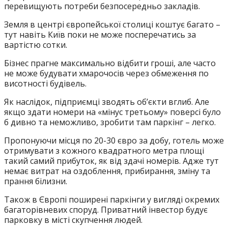
перевищують потреби безпосередньо закладів.
Земля в центрі європейської столиці коштує багато –
тут навіть Київ поки не може посперечатись за
вартістю сотки.
Бізнес прагне максимально відбити гроші, але часто
не може будувати хмарочосів через обмеження по
висотності будівель.
Як наслідок, підприємці зводять об’єкти вглиб. Але
якщо здати номери на «мінус третьому» поверсі було
б дивно та неможливо, зробити там паркінг – легко.
Пропонуючи місця по 20-30 євро за добу, готель може
отримувати з кожного квадратного метра площі
такий самий прибуток, як від здачі номерів. Адже тут
немає витрат на оздоблення, прибирання, зміну та
прання білизни.
Також в Європі поширені паркінги у вигляді окремих
багаторівневих споруд. Приватний інвестор будує
парковку в місті скупчення людей.