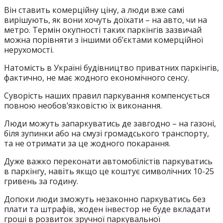
Він ставить комерційну ціну, а люди вже самі
вирішують, як вони хочуть доїхати – на авто, чи на
метро. Термін окупності таких паркінгів зазвичай
можна порівняти з іншими об’єктами комерційної
нерухомості.
Натомість в Україні будівництво приватних паркінгів,
фактично, не має жодного економічного сенсу.
Cуворість наших правил паркування компенсується
повною необов’язковістю їх виконання.
Люди можуть запаркуватись де завгодно – на газоні,
біля зупинки або на смузі громадського транспорту,
та не отримати за це жодного покарання.
Дуже важко переконати автомобілістів паркуватись
в паркінгу, навіть якщо це коштує символічних 10-25
гривень за годину.
Допоки люди зможуть незаконно паркуватись без
плати та штрафів, жоден інвестор не буде вкладати
гроші в розвиток зручної паркувальної