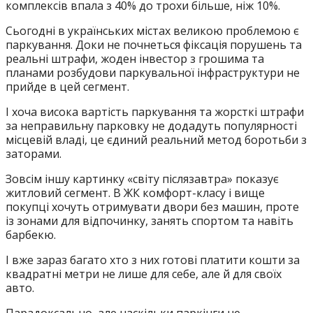
комплексів впала з 40% до трохи більше, ніж 10%.
Сьогодні в українських містах великою проблемою є
паркування. Доки не почнеться фіксація порушень та
реальні штрафи, жоден інвестор з грошима та
планами розбудови паркувальної інфраструктури не
прийде в цей сегмент.
І хоча висока вартість паркування та жорсткі штрафи
за неправильну парковку не додадуть популярності
місцевій владі, це єдиний реальний метод боротьби з
заторами.
Зовсім іншу картинку «світу післязавтра» показує
житловий сегмент. В ЖК комфорт-класу і вище
покупці хочуть отримувати двори без машин, проте
із зонами для відпочинку, занять спортом та навіть
барбекю.
І вже зараз багато хто з них готові платити кошти за
квадратні метри не лише для себе, але й для своїх
авто.