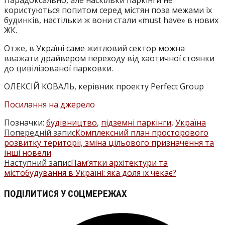
Парадоксально, але наскільки паркінги не
користуються попитом серед містян поза межами їх
будинків, настільки ж вони стали «must have» в нових
ЖК.
Отже, в Україні саме житловий сектор можна
вважати драйвером переходу від хаотичної стоянки
до цивілізованої парковки.
ОЛЕКСІЙ КОВАЛЬ, керівник проекту Perfеct Group
Посилання на джерело
Позначки
:
будівництво
,
підземні паркінги
,
Україна
Попередній запис
Комплексний план просторового
ПРОЧИТАТИ
розвитку території, зміна цільового призначення та
БІЛЬШЕ
інші новели
Наступний запис
Пам’ятки архітектури та
СТАТЕЙ
містобудування в Україні: яка доля їх чекає?
ПОДІЛІТЬСЯ
ПОДІЛИТИСЯ У СОЦМЕРЕЖАХ
ЦИМ
Відкрити
ВМІСТОМ
в