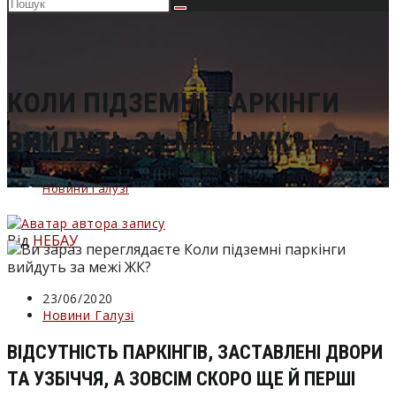
Пошук
на
сайті
КОЛИ ПІДЗЕМНІ ПАРКІНГИ
ВИЙДУТЬ ЗА МЕЖІ ЖК?
Новини Галузі
Від
НЕБАУ
Запис
23/06/2020
опубліковано:
Категорія
Новини Галузі
запису:
ВІДСУТНІСТЬ ПАРКІНГІВ, ЗАСТАВЛЕНІ ДВОРИ
ТА УЗБІЧЧЯ, А ЗОВСІМ СКОРО ЩЕ Й ПЕРШІ