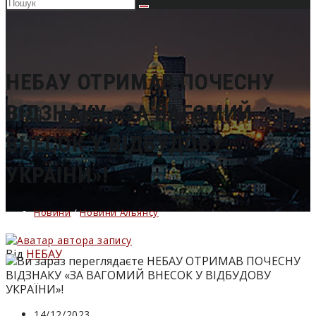
Пошук
на
сайті
НЕБАУ ОТРИМАВ ПОЧЕСНУ
ВІДЗНАКУ «ЗА ВАГОМИЙ
ВНЕСОК У ВІДБУДОВУ
УКРАЇНИ»!
Новини
/
Новини Альянсу
Від
НЕБАУ
Запис
14/12/2023