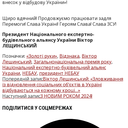
внесок у відбудову України»!
Щиро вдячний! Продовжуємо працювати задля
Перемоги! Слава Україні! Героям Слава! Слава ЗСУ!
Президент Національного експертно-
будівельного альянсу України Віктор
ЛЕЩИНСЬКИЙ
Позначки
:
«Золоті руки»
,
Відзнака
,
Віктор
Лещинський
,
Загальнонаціональна премія року
,
Національний експертно-будівельний альянс
України
,
НЕБАУ
,
президент НЕБАУ
Попередній запис
Віктор Лещинський: «Зловживання
ПРОЧИТАТИ
із відновлення соціальних об’єктів в Україні
БІЛЬШЕ
відбуваються на кожному кроці…»
Наступний запис
З НОВИМ РОКОМ 2024!
СТАТЕЙ
ПОДІЛІТЬСЯ
ПОДІЛИТИСЯ У СОЦМЕРЕЖАХ
ЦИМ
Відкрити
ВМІСТОМ
в