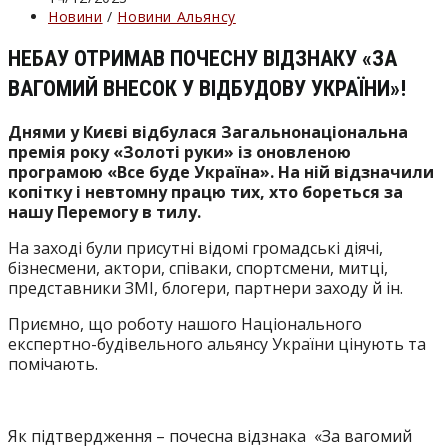
опубліковано:
Категорія
Новини
/
Новини Альянсу
запису:
НЕБАУ ОТРИМАВ ПОЧЕСНУ ВІДЗНАКУ «ЗА
ВАГОМИЙ ВНЕСОК У ВІДБУДОВУ УКРАЇНИ»!
Днями у Києві відбулася Загальнонаціональна
премія року «Золоті руки» із оновленою
програмою «Все буде Україна». На ній відзначили
копітку і невтомну працю тих, хто бореться за
нашу Перемогу в тилу.
На заході були присутні відомі громадські діячі,
бізнесмени, актори, співаки, спортсмени, митці,
представники ЗМІ, блогери, партнери заходу й ін.
Приємно, що роботу нашого Національного
експертно-будівельного альянсу України цінують та
помічають.
Як підтвердження – почесна відзнака
«За вагомий