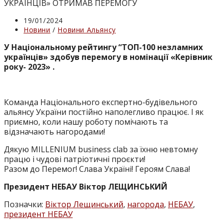
Запис
19/01/2024
опубліковано:
Категорія
Новини
/
Новини Альянсу
запису:
У Національному рейтингу “ТОП-100 незламних
українців» здобув перемогу в номінації «Керівник
року- 2023» .
Команда Національного експертно-будівельного
альянсу України постійно наполегливо працює. І як
приємно, коли нашу роботу помічають та
відзначають нагородами!
Дякую MILLENIUM business clab за їхню невтомну
працю і чудові патріотичні проєкти!
Разом до Перемог! Слава Україні! Героям Слава!
Президент НЕБАУ Віктор ЛЕЩИНСЬКИЙ
Позначки
:
Віктор Лещинський
,
нагорода
,
НЕБАУ
,
президент НЕБАУ