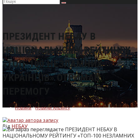
Пошук
на
сайті
ПРЕЗИДЕНТ НЕБАУ В
НАЦІОНАЛЬНОМУ РЕЙТИНГУ
«ТОП-100 НЕЗЛАМНИХ
УКРАЇНЦІВ» ОТРИМАВ
ПЕРЕМОГУ
Новини
/
Новини Альянсу
Від
НЕБАУ