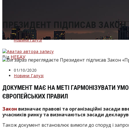
сайті
ПРЕЗИДЕНТ ПІДПИСАВ ЗАКОН 
Новини Галузі
Від
НЕБАУ
Запис
01/10/2020
опубліковано:
Категорія
Новини Галузі
запису:
ДОКУМЕНТ МАЄ НА МЕТІ ГАРМОНІЗУВАТИ УМО
ЄВРОПЕЙСЬКИХ ПРАВИЛ
Закон
визначає правові та організаційні засади вв
учасників ринку та визначаються засади декларува
Також документ встановлює вимоги до споруд і запро