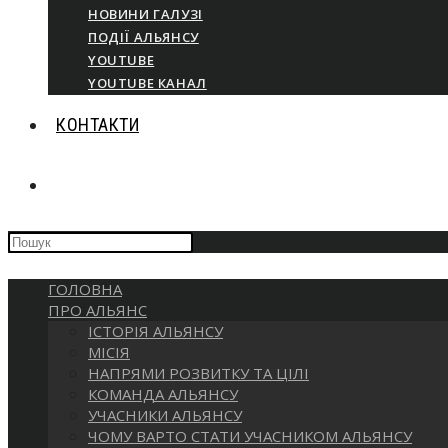
НОВИНИ ГАЛУЗІ
ПОДІЇ АЛЬЯНСУ
YOUTUBE
YOUTUBE КАНАЛ
КОНТАКТИ
ПЕРЕМКНУТИ
Press
ПОШУК
Escape
to
ГОЛОВНА
close
НА
ПРО АЛЬЯНС
the
ІСТОРІЯ АЛЬЯНСУ
search
МІСІЯ
panel.
ВЕБ-
НАПРЯМИ РОЗВИТКУ ТА ЦІЛІ
КОМАНДА АЛЬЯНСУ
УЧАСНИКИ АЛЬЯНСУ
САЙТІ
ЧОМУ ВАРТО СТАТИ УЧАСНИКОМ АЛЬЯНСУ