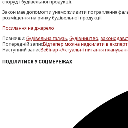
споруд і будівельної продукції.
Закон має допомогти унеможливити потрапляння фальси
розміщення на ринку будівельної продукції.
Посилання на джерело
Позначки
:
будівельна галузь
,
будівництво
,
законодавс
Попередній запис
Відтепер можна надсилати в експерт
ПРОЧИТАТИ
Наступний запис
Вебінар «Актуальні питання плануванн
БІЛЬШЕ
ПОДІЛІТЬСЯ
ПОДІЛИТИСЯ У СОЦМЕРЕЖАХ
СТАТЕЙ
ЦИМ
Відкрити
ВМІСТОМ
в
новому
вікні