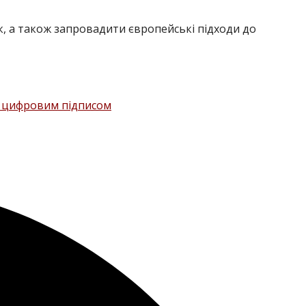
, а також запровадити європейські підходи до
м цифровим підписом