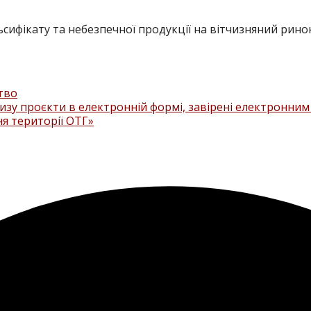
фікату та небезпечної продукції на вітчизняний ринок
тво
изу проєкти в електронній формі, завірені електронни
я території ОТГ»