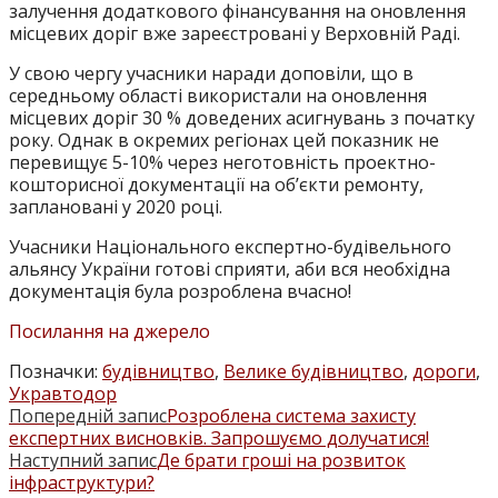
залучення додаткового фінансування на оновлення
місцевих доріг вже зареєстровані у Верховній Раді.
У свою чергу учасники наради доповіли, що в
середньому області використали на оновлення
місцевих доріг 30 % доведених асигнувань з початку
року. Однак в окремих регіонах цей показник не
перевищує 5-10% через неготовність проектно-
кошторисної документації на об’єкти ремонту,
заплановані у 2020 році.
Учасники Національного експертно-будівельного
альянсу України готові сприяти, аби вся необхідна
документація була розроблена вчасно!
Посилання на джерело
Позначки
:
будівництво
,
Велике будівництво
,
дороги
,
Укравтодор
Попередній запис
Розроблена система захисту
ПРОЧИТАТИ
експертних висновків. Запрошуємо долучатися!
БІЛЬШЕ
Наступний запис
Де брати гроші на розвиток
інфраструктури?
СТАТЕЙ