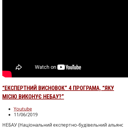
“ЕКСПЕРТНИЙ ВИСНОВОК” 4 ПРОГРАМА, “ЯКУ
МІСІЮ ВИКОНУЄ НЕБАУ?”
Категорія
Youtube
запису:
Запис
11/06/2019
опубліковано:
НЕБАУ (Національний експертно-будівельний альянс