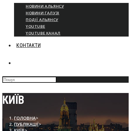
НОВИНИ АЛЬЯНСУ
НОВИНИ ГАЛУЗІ
ПОДІЇ АЛЬЯНСУ
YOUTUBE
YOUTUBE КАНАЛ
КОНТАКТИ
ПЕРЕМКНУТИ
Press
ПОШУК
Escape
to
close
КИЇВ
НА
the
search
panel.
ВЕБ-
ГОЛОВНА
>
ПУБЛІКАЦІЇ
>
КИЇВ
>