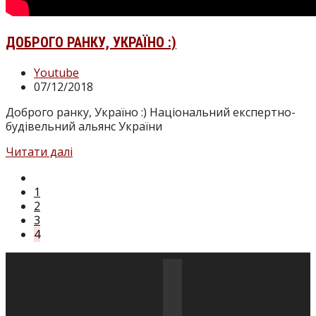
ДОБРОГО РАНКУ, УКРАЇНО :)
Категорія
Youtube
запису:
Запис
07/12/2018
опубліковано:
Доброго ранку, Україно :) Національний експертно-
будівельний альянс України
Доброго
Читати далі
ранку,
Перейти
Україно
до
1
:)
попередньої
2
сторінки
3
4
Відкриється
в
Відкриється
новій
в
Відкриється