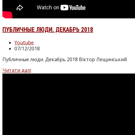
ПУБЛИЧНЫЕ ЛЮДИ. ДЕКАБРЬ 2018
Категорія
Youtube
запису:
Запис
07/12/2018
опубліковано:
Публичные люди. Декабрь 2018 Віктор Лещинський
Публичные
Читати далі
люди.
Декабрь
2018