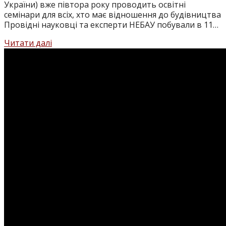
України) вже півтора року проводить освітні
семінари для всіх, хто має відношення до будівництва
Провідні науковці та експерти НЕБАУ побували в 11…
“Експертний
Читати далі
висновок”
4
програма,
“Яку
місію
виконує
НЕБАУ?”