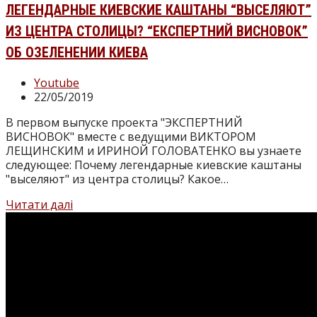
ЛЕГЕНДАРНЫЕ КИЕВСКИЕ КАШТАНЫ “ВЫСЕЛЯЮТ”
ИЗ ЦЕНТРА СТОЛИЦЫ? “ЕКСПЕРТНИЙ ВИСНОВОК”
ОБ ОЗЕЛЕНЕНИИ КИЕВА
Категорія
Youtube
запису:
Запис
22/05/2019
опубліковано:
В первом выпуске проекта "ЭКСПЕРТНИЙ
ВИСНОВОК" вместе с ведущими ВИКТОРОМ
ЛЕЩИНСКИМ и ИРИНОЙ ГОЛОВАТЕНКО вы узнаете
следующее: Почему легендарные киевские каштаны
"выселяют" из центра столицы? Какое…
Легендарные
Читати далі
киевские
каштаны
“выселяют”
из
центра
столицы?
“Експертний