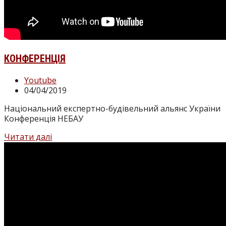
КОНФЕРЕНЦІЯ
Категорія
Youtube
запису:
Запис
04/04/2019
опубліковано:
Національний експертно-будівельний альянс України
Конференція НЕБАУ
Конференція
Читати далі