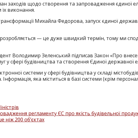
н заходів щодо створення та запровадження єдиної еле
 їх виконання.
трансформації Михайла Федорова, запуск єдиної державн
і розробляється — це дуже швидкий термін, тому ми спо
идент Володимир Зеленський підписав Закон «Про внесе
г у сфері будівництва та створення Єдиної державної е
ронної системи у сфері будівництва у складі містобудів
. Інформація, яка міститься в базі системи (крім персон
іністрів
овадження регламенту ЄС про якість будівельної продук
 ніж 200 об’єктах