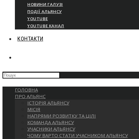
НОВИНИ ГАЛУЗІ
ПОДІЇ АЛЬЯНСУ
YOUTUBE
YOUTUBE КАНАЛ
КОНТАКТИ
ПЕРЕМКНУТИ
Press
ПОШУК
Escape
to
ГОЛОВНА
close
НА
ПРО АЛЬЯНС
the
ІСТОРІЯ АЛЬЯНСУ
search
МІСІЯ
panel.
ВЕБ-
НАПРЯМИ РОЗВИТКУ ТА ЦІЛІ
КОМАНДА АЛЬЯНСУ
УЧАСНИКИ АЛЬЯНСУ
САЙТІ
ЧОМУ ВАРТО СТАТИ УЧАСНИКОМ АЛЬЯНСУ