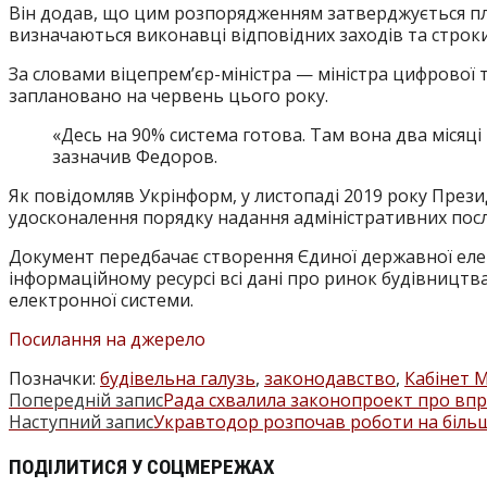
Він додав, що цим розпорядженням затверджується пла
визначаються виконавці відповідних заходів та строки
За словами віцепрем’єр-міністра — міністра цифрової 
заплановано на червень цього року.
«Десь на 90% система готова. Там вона два місяц
зазначив Федоров.
Як повідомляв Укрінформ, у листопаді 2019 року През
удосконалення порядку надання адміністративних послу
Документ передбачає створення Єдиної державної елект
інформаційному ресурсі всі дані про ринок будівництва
електронної системи.
Посилання на джерело
Позначки
:
будівельна галузь
,
законодавство
,
Кабінет М
Попередній запис
Рада схвалила законопроект про впр
ПРОЧИТАТИ
Наступний запис
Укравтодор розпочав роботи на більше
БІЛЬШЕ
ПОДІЛІТЬСЯ
ПОДІЛИТИСЯ У СОЦМЕРЕЖАХ
СТАТЕЙ