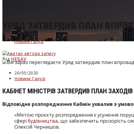
сайті
УРЯД ЗАТВЕРДИВ ПЛАН ВПРО
Новини Галузі
Від
НЕБАУ
Запис
20/05/2020
опубліковано:
Категорія
Новини Галузі
запису:
КАБІНЕТ МІНІСТРІВ ЗАТВЕРДИВ ПЛАН ЗАХОД
Відповідне розпорядження Кабмін ухвалив з умов
«Метою проєкту розпорядження є усунення порушен
сфері
будівництва
, що забезпечить прозорість с
Олексій Чернишов.