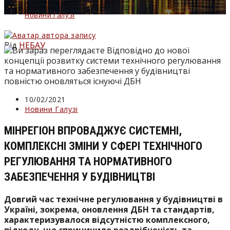
Новини Галузі
Від
НЕБАУ
Запис
10/02/2021
опубліковано:
Категорія
Новини Галузі
запису:
МІНРЕГІОН ВПРОВАДЖУЄ СИСТЕМНІ,
КОМПЛЕКСНІ ЗМІНИ У СФЕРІ ТЕХНІЧНОГО
РЕГУЛЮВАННЯ ТА НОРМАТИВНОГО
ЗАБЕЗПЕЧЕННЯ У БУДІВНИЦТВІ
Довгий час технічне регулювання у будівництві в
Україні, зокрема, оновлення ДБН та стандартів,
характеризувалося відсутністю комплексного,