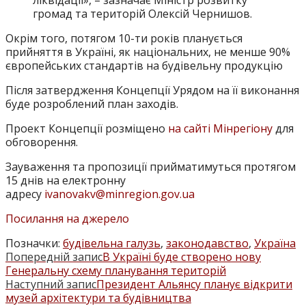
ліквідації», – зазначає Міністр розвитку
громад та територій Олексій Чернишов.
Окрім того, потягом 10-ти років планується
прийняття в Україні, як національних, не менше 90%
європейських стандартів на будівельну продукцію
Після затвердження Концепції Урядом на її виконання
буде розроблений план заходів.
Проект Концепції розміщено
на сайті Мінрегіону
для
обговорення.
Зауваження та пропозиції прийматимуться протягом
15 днів на електронну
адресу
ivanovakv@minregion.gov.ua
Посилання на джерело
Позначки
:
будівельна галузь
,
законодавство
,
Україна
Попередній запис
В Україні буде створено нову
ПРОЧИТАТИ
Генеральну схему планування територій
БІЛЬШЕ
Наступний запис
Президент Альянсу планує відкрити
музей архітектури та будівництва
СТАТЕЙ