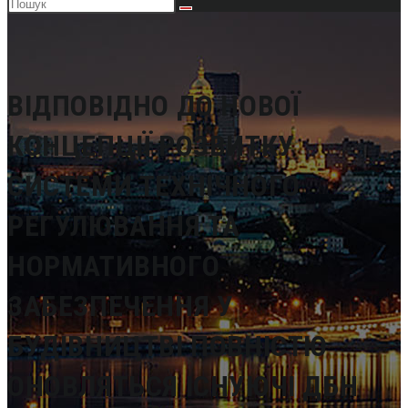
Пошук
на
сайті
ВІДПОВІДНО ДО НОВОЇ
КОНЦЕПЦІЇ РОЗВИТКУ
СИСТЕМИ ТЕХНІЧНОГО
РЕГУЛЮВАННЯ ТА
НОРМАТИВНОГО
ЗАБЕЗПЕЧЕННЯ У
БУДІВНИЦТВІ ПОВНІСТЮ
ОНОВЛЯТЬСЯ ІСНУЮЧІ ДБН