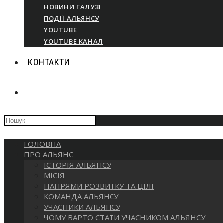
НОВИНИ ГАЛУЗІ
ПОДІЇ АЛЬЯНСУ
YOUTUBE
YOUTUBE КАНАЛ
КОНТАКТИ
ПЕРЕМКНУТИ
Press
ПОШУК
Escape
to
ГОЛОВНА
close
НА
ПРО АЛЬЯНС
the
ІСТОРІЯ АЛЬЯНСУ
search
МІСІЯ
panel.
ВЕБ-
НАПРЯМИ РОЗВИТКУ ТА ЦІЛІ
КОМАНДА АЛЬЯНСУ
УЧАСНИКИ АЛЬЯНСУ
САЙТІ
ЧОМУ ВАРТО СТАТИ УЧАСНИКОМ АЛЬЯНСУ