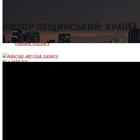
сайті
ВІКТОР ЛЕЩИНСЬКИЙ: КРАЇНА
Новини Альянсу
Від
НЕБАУ