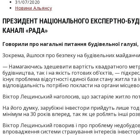
Запис
31/07/2020
опубліковано:
Категорія
Новини Альянсу
запису:
ПРЕЗИДЕНТ НАЦІОНАЛЬНОГО ЕКСПЕРТНО-БУДІ
КАНАЛІ «РАДА»
Говорили про нагальні питання будівельної галузі,
Зокрема, йшлося про безпеку на будівельних майданчик
— Намагаючись здешевити вартість квадратного метру,
будівництва, так і на якість готових об’єктів, — підк
існує проблема відсутності єдиної бази стану житла та
відповідальність потрібно покласти на органи місцев
Віктор Лещинський наголосив, що застаріле житло потр
На його думку, зарубіжні інвестори прийдуть лише тод
мінімум на 30 років вперед, так як це роблять інші роз
Віктор Лещинський говорив і про проблему недобудов 
впровадження системи страхування інтересів інвесторі