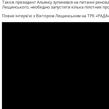
Також президент Альянсу зупинився на питанні реноваці
Лещинського, необхідно запустити кілька пілотних про
Повне інтерв’ю з Віктором Лещинським на ТРК «РАДА»