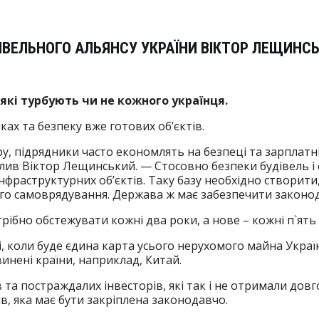
ВЕЛЬНОГО АЛЬЯНСУ УКРАЇНИ ВІКТОР ЛЕЩИНСЬ
 які турбують чи не кожного українця.
ах та безпеку вже готових об’єктів.
 підрядники часто економлять на безпеці та зарплатні
реслив Віктор Лещинський. — Стосовно безпеки будівель і
 інфраструктурних об’єктів. Таку базу необхідно створи
ого самоврядування. Держава ж має забезпечити законод
ібно обстежувати кожні два роки, а нове – кожні п`ять 
і, коли буде єдина карта усього нерухомого майна Укра
винені країни, наприклад, Китай.
та постраждалих інвесторів, які так і не отримали дов
в, яка має бути закріплена законодавчо.