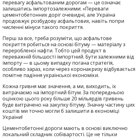
перевагу асфальтованим дорогам — це означає
залишатись імпортозалежними: «Переваги
цементобетонних доріг очевидні, але Україна
продовжує розбудову асфальтових, навіть попри
численні мінуси такого покриття.
Перш за все, треба розуміти, що асфальтове
покриття робиться на основі бітуму — матеріалу з
переробленої нафти. Тобто цей продукт в
переважній більшості імпортний. Бути залежними від
імпорту — в цьому випадку погана стратегія,
особливо зараз, коли через коронакризу відбувається
помітне падіння української економіки.
Кожна гривня має значення, а ми, виходить, їх
витрачаємо на імпортний бітум. За попередньою
оцінкою цього року більше 20 мільярдів гривень
буде витрачено на закупку бітуму. Значну частину цих
коштів ми точно могли б залишити в економіці
України!
Цементобетонні дороги мають в основі виключно
локальний складник собівартості. Це не тільки