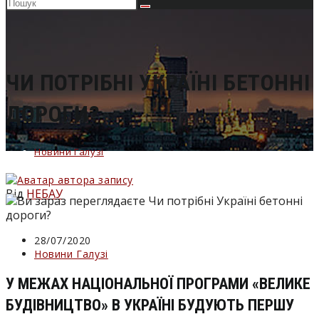
Пошук
на
сайті
ЧИ ПОТРІБНІ УКРАЇНІ БЕТОННІ
ДОРОГИ?
Новини Галузі
Від
НЕБАУ
Запис
28/07/2020
опубліковано:
Категорія
Новини Галузі
запису:
У МЕЖАХ НАЦІОНАЛЬНОЇ ПРОГРАМИ «ВЕЛИКЕ
БУДІВНИЦТВО» В УКРАЇНІ БУДУЮТЬ ПЕРШУ