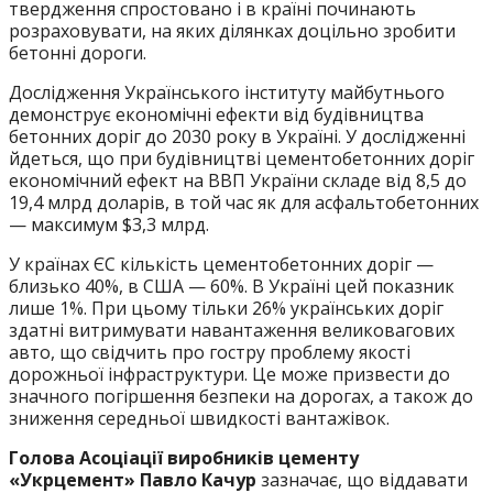
твердження спростовано і в країні починають
розраховувати, на яких ділянках доцільно зробити
бетонні дороги.
Дослідження Українського інституту майбутнього
демонструє економічні ефекти від будівництва
бетонних доріг до 2030 року в Україні. У дослідженні
йдеться, що при будівництві цементобетонних доріг
економічний ефект на ВВП України складе від 8,5 до
19,4 млрд доларів, в той час як для асфальтобетонних
— максимум $3,3 млрд.
У країнах ЄС кількість цементобетонних доріг —
близько 40%, в США — 60%. В Україні цей показник
лише 1%. При цьому тільки 26% українських доріг
здатні витримувати навантаження великовагових
авто, що свідчить про гостру проблему якості
дорожньої інфраструктури. Це може призвести до
значного погіршення безпеки на дорогах, а також до
зниження середньої швидкості вантажівок.
Голова Асоціації виробників цементу
«Укрцемент» Павло Качур
зазначає, що віддавати