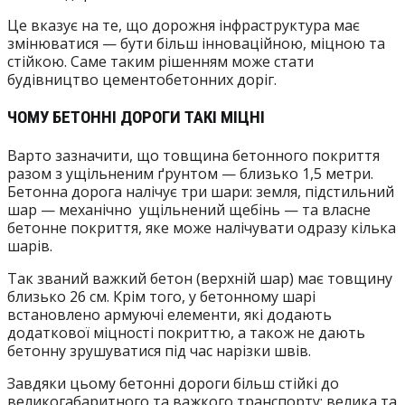
Це вказує на те, що дорожня інфраструктура має
змінюватися — бути більш інноваційною, міцною та
стійкою. Саме таким рішенням може стати
будівництво цементобетонних доріг.
ЧОМУ БЕТОННІ ДОРОГИ ТАКІ МІЦНІ
Варто зазначити, що товщина бетонного покриття
разом з ущільненим ґрунтом — близько 1,5 метри.
Бетонна дорога налічує три шари: земля, підстильний
шар — механічно ущільнений щебінь — та власне
бетонне покриття, яке може налічувати одразу кілька
шарів.
Так званий важкий бетон (верхній шар) має товщину
близько 26 см. Крім того, у бетонному шарі
встановлено армуючі елементи, які додають
додаткової міцності покриттю, а також не дають
бетонну зрушуватися під час нарізки швів.
Завдяки цьому бетонні дороги більш стійкі до
великогабаритного та важкого транспорту: велика та