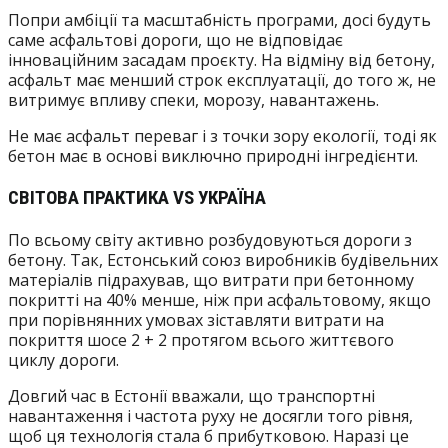
Попри амбіції та масштабність програми, досі будуть
саме асфальтові дороги, що не відповідає
інноваційним засадам проєкту. На відміну від бетону,
асфальт має менший строк експлуатації, до того ж, не
витримує впливу спеки, морозу, навантажень.
Не має асфальт переваг і з точки зору екології, тоді як
бетон має в основі виключно природні інгредієнти.
СВІТОВА ПРАКТИКА VS УКРАЇНА
По всьому світу активно розбудовуються дороги з
бетону. Так, Естонський союз виробників будівельних
матеріалів підрахував, що витрати при бетонному
покритті на 40% менше, ніж при асфальтовому, якщо
при порівнянних умовах зіставляти витрати на
покриття шосе 2 + 2 протягом всього життєвого
циклу дороги.
Довгий час в Естонії вважали, що транспортні
навантаження і частота руху не досягли того рівня,
щоб ця технологія стала б прибутковою. Наразі це