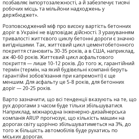
позбавляє імпортозалежності, а й забезпечує тисячі
робочих місць та мільйони надходжень у
держбюджет»
.
Розповсюджений міф про високу вартість бетонних
доріг в Україні не відповідає дійсності. З урахуванням
тривалості життєвого циклу бетонні дороги є значно
вигіднішими. Так, життєвий цикл цементобетонного
покриття становить 30-35 років, а в США, наприклад,
аж 40-60 років. Життєвий цикл асфальтового
покриття — лише 10-12 років. До того ж, гарантійний
термін (термін, на який будівельні компанії беруть
гарантійні зобов’язання при капремонті) є ще
меншим. Для асфальту це 5-8 років, для бетонних
доріг — 20-25 років.
Варто зазначити, що всі тенденції вказують на те, що
рух дорогами з часом буде тільки збільшуватися.
Наприклад, міжнародна інженерно-дизайнерська
компанія ARUP прогнозує, що кількість машин на
дорогах світу щорічно збільшуватиметься на 3%, до
того ж більшість автомобілів буде рухатись по
міських дорогах.