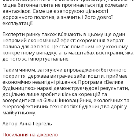
міцна бетонна плита не прогинається під колесами
вантажівок. Саме це є запорукою цільності
дорожнього полотна, а значить і його довгої
експлуатації.
Експерти ринку також вбачають в цьому ще один
непрямий економічний ефект: скорочення витрат
палива для автівок. Це стає помітним не у кожному
конкретному випадку, а в масштабах всієї країни, яка,
до того ж, імпортує пальне.
Таким чином, затягуючи впровадження бетонного
покриття, держава витрачає зайві кошти, приймає
економічно невигідні рішення. Програма «Велике
будівництво» наразі демонструє чудові результати,
доцільно лише зробити кілька корекцій та
зосередитися на більш інноваційних, екологічних та
енергоефективних технологіях будівництва доріг у
майбутньому.
Автор: Анна Гергель
Посилання на джерело