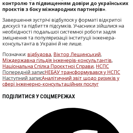
контролю та підвищенням довіри до українських
проєктів з боку міжнародних партнерів»
.
Завершення зустрічі відбулося у форматі відкритої
дискусії та підбиття підсумків. Учасники зійшлися на
необхідності подальшої системної роботи задля
зміцнення та популяризації інституції інженера-
консультанта в Україні й не лише.
Позначки
:
відбудова
,
Віктор Лещинський
,
Міждержавна гільдія інженерів-консультантів
,
Національна Спілка Проєктної Справи
,
НСПС
Попередній запис
НЕБАУ трансформувався у НСПС
ПРОЧИТАТИ
Наступний запис
Аналітичний звіт щодо ризиків у
БІЛЬШЕ
сфері інженерно-консультаційних послуг
СТАТЕЙ
ПОДІЛІТЬСЯ
ПОДІЛИТИСЯ У СОЦМЕРЕЖАХ
ЦИМ
Відкрити
ВМІСТОМ
в
новому
вікні