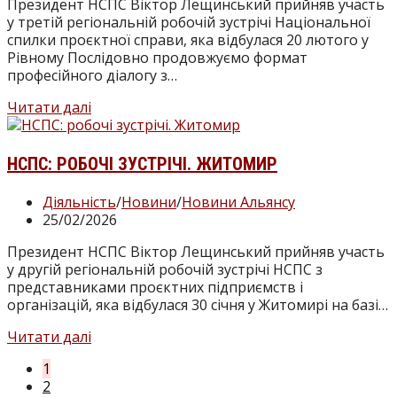
зустріч
Президент НСПС Віктор Лещинський прийняв участь
НСПС
у третій регіональній робочій зустрічі Національної
спилки проєктної справи, яка відбулася 20 лютого у
Рівному Послідовно продовжуємо формат
професійного діалогу з…
НСПС:
Читати далі
робочі
зустрічі.
Рівне
НСПС: РОБОЧІ ЗУСТРІЧІ. ЖИТОМИР
Категорія
Діяльність
/
Новини
/
Новини Альянсу
запису:
Запис
25/02/2026
опубліковано:
Президент НСПС Віктор Лещинський прийняв участь
у другій регіональній робочій зустрічі НСПС з
представниками проєктних підприємств і
організацій, яка відбулася 30 січня у Житомирі на базі…
НСПС:
Читати далі
робочі
1
зустрічі.
2
Житомир