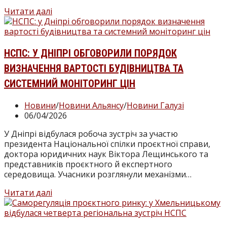
НСПС
Читати далі
розширює
міжнародне
співробітництво:
підписано
НСПС: У ДНІПРІ ОБГОВОРИЛИ ПОРЯДОК
меморандум
ВИЗНАЧЕННЯ ВАРТОСТІ БУДІВНИЦТВА ТА
з
FIABCI
СИСТЕМНИЙ МОНІТОРИНГ ЦІН
Категорія
Новини
/
Новини Альянсу
/
Новини Галузі
запису:
Запис
06/04/2026
опубліковано:
У Дніпрі відбулася робоча зустріч за участю
президента Національної спілки проєктної справи,
доктора юридичних наук Віктора Лещинського та
представників проєктного й експертного
середовища. Учасники розглянули механізми…
НСПС:
Читати далі
у
Дніпрі
обговорили