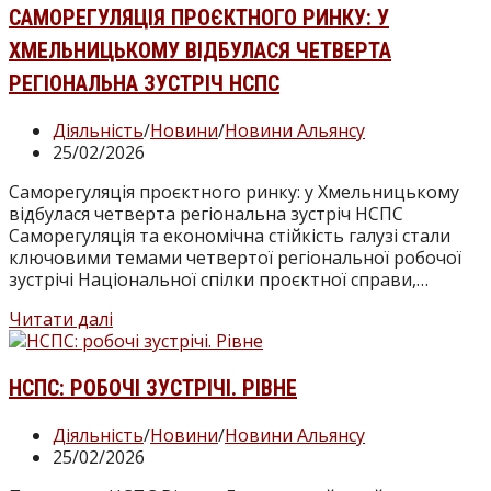
порядок
САМОРЕГУЛЯЦІЯ ПРОЄКТНОГО РИНКУ: У
визначення
ХМЕЛЬНИЦЬКОМУ ВІДБУЛАСЯ ЧЕТВЕРТА
вартості
будівництва
РЕГІОНАЛЬНА ЗУСТРІЧ НСПС
та
системний
Категорія
Діяльність
/
Новини
/
Новини Альянсу
моніторинг
запису:
Запис
25/02/2026
цін
опубліковано:
Саморегуляція проєктного ринку: у Хмельницькому
відбулася четверта регіональна зустріч НСПС
Саморегуляція та економічна стійкість галузі стали
ключовими темами четвертої регіональної робочої
зустрічі Національної спілки проєктної справи,…
Саморегуляція
Читати далі
проєктного
ринку:
у
НСПС: РОБОЧІ ЗУСТРІЧІ. РІВНЕ
Хмельницькому
відбулася
Категорія
Діяльність
/
Новини
/
Новини Альянсу
четверта
запису:
Запис
25/02/2026
регіональна
опубліковано: