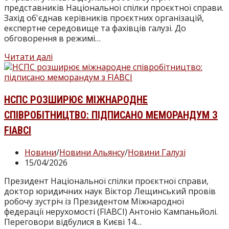
представників Національної спілки проєктної справи.
Захід об'єднав керівників проєктних організацій,
експертне середовище та фахівців галузі. До
обговорення в режимі…
У
Читати далі
Києві
відбулася
професійна
зустріч
НСПС РОЗШИРЮЄ МІЖНАРОДНЕ
проєктної
СПІВРОБІТНИЦТВО: ПІДПИСАНО МЕМОРАНДУМ З
спільноти:
фокус
FIABCI
НСПС
на
Категорія
Новини
/
Новини Альянсу
/
Новини Галузі
практичній
запису:
Запис
15/04/2026
взаємодії
опубліковано:
та
Президент Національної спілки проєктної справи,
стандартах
доктор юридичних наук Віктор Лещинський провів
ринку
робочу зустріч із Президентом Міжнародної
федерації нерухомості (FIABCI) Антоніо Кампаньйолі.
Переговори відбулися в Києві 14…