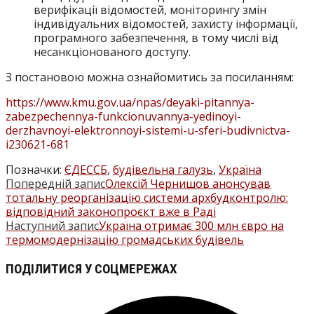
верифікації відомостей, моніторингу змін
індивідуальних відомостей, захисту інформації,
програмного забезпечення, в тому числі від
несанкціонованого доступу.
З постановою можна ознайомитись за посиланням:
https://www.kmu.gov.ua/npas/deyaki-pitannya-
zabezpechennya-funkcionuvannya-yedinoyi-
derzhavnoyi-elektronnoyi-sistemi-u-sferi-budivnictva-
i230621-681
Позначки
:
ЄДЕССБ
,
будівельна галузь
,
Україна
Попередній запис
Олексій Чернишов анонсував
ПРОЧИТАТИ
тотальну реорганізацію системи архбудконтролю:
БІЛЬШЕ
відповідний законопроєкт вже в Раді
Наступний запис
Україна отримає 300 млн євро на
СТАТЕЙ
термомодернізацію громадських будівель
ПОДІЛІТЬСЯ
ПОДІЛИТИСЯ У СОЦМЕРЕЖАХ
ЦИМ
Відкрити
ВМІСТОМ
в