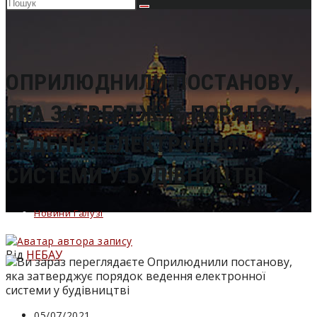
Пошук
на
сайті
ОПРИЛЮДНИЛИ ПОСТАНОВУ,
ЯКА ЗАТВЕРДЖУЄ ПОРЯДОК
ВЕДЕННЯ ЕЛЕКТРОННОЇ
СИСТЕМИ У БУДІВНИЦТВІ
Новини Галузі
Від
НЕБАУ
Запис
05/07/2021