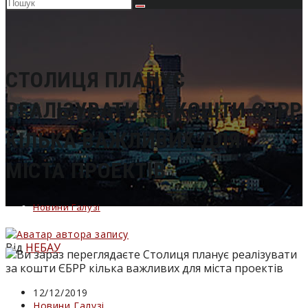
Пошук
на
сайті
СТОЛИЦЯ ПЛАНУЄ
РЕАЛІЗУВАТИ ЗА КОШТИ ЄБРР
КІЛЬКА ВАЖЛИВИХ ДЛЯ
МІСТА ПРОЕКТІВ
Новини Галузі
Від
НЕБАУ
Запис
12/12/2019
опубліковано:
Категорія
Новини Галузі