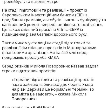
тролейбусів та вагонів метро.
На стадії підготовки та реалізації – проєкт із
Європейським інвестиційним банком (ЄІБ) із
придбання трамваїв, автобусів і вагонів фунікулеру та
капітальний ремонт мереж зовнішнього освітлення.
Це також спільний проєкт із ЄІБ та ЄБРР із
підвищення рівня безпеки дорожнього руху.
Таким чином у столиці на стадії підготовки та
реалізації сім спільних проєктів із Міжнародними
фінансовими організаціями на 440 млн євро,
повідомляє пресслужба КМДА.
Серед ризиків Микола Поворозник назвав задовгі
строки підготовки проєктів:
«Терміни підготовки та реалізації проєктів
часто займають близько двох років. Якщо
на рівні держави це нормальні терміни, то
для міста це задовго», – сказав Микола
Поворозник.
За матеріалами Build Portal