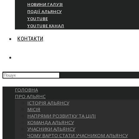
НОВИНИ ГАЛУЗІ
ПОДІЇ АЛЬЯНСУ
YOUTUBE
YOUTUBE КАНАЛ
КОНТАКТИ
ПЕРЕМКНУТИ
Press
ПОШУК
Escape
to
ГОЛОВНА
close
НА
ПРО АЛЬЯНС
the
ІСТОРІЯ АЛЬЯНСУ
search
МІСІЯ
panel.
ВЕБ-
НАПРЯМИ РОЗВИТКУ ТА ЦІЛІ
КОМАНДА АЛЬЯНСУ
УЧАСНИКИ АЛЬЯНСУ
САЙТІ
ЧОМУ ВАРТО СТАТИ УЧАСНИКОМ АЛЬЯНСУ