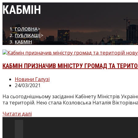
сайті
КАБМІН
ГОЛОВНА
>
ПУБЛІКАЦІЇ
>
КАБМІН
КАБМІН ПРИЗНАЧИВ МІНІСТРУ ГРОМАД ТА ТЕРИТ
Категорія
Новини Галузі
запису:
Запис
24/03/2021
опубліковано:
На сьогоднішньому засіданні Кабінету Міністрів Укра
та територій. Нею стала Козловська Наталія Вікторівн
Кабмін
Читати далі
призначив
міністру
Відкриється
громад
в
Відкриється