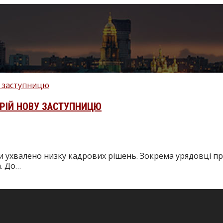
ОРІЙ НОВУ ЗАСТУПНИЦЮ
їни ухвалено низку кадрових рішень. Зокрема урядовці 
а. До…