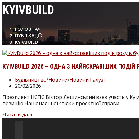
сайті
KYIVBUILD
ГОЛОВНА
>
ПУБЛІКАЦІЇ
>
KYIVBUILD
KYIVBUILD 2026 – ОДНА З НАЙЯСКРАВІШИХ ПОДІЙ 
Категорія
Будівництво
/
Новини
/
Новини Галузі
запису:
Запис
20/02/2026
опубліковано:
Президент НСПС Віктор Лещинський взяв участь у KyivB
позицію Національної спілки проєктної справи…
KyivBuild
Читати далі
2026
–
Відкриється
одна
в
Відкриється