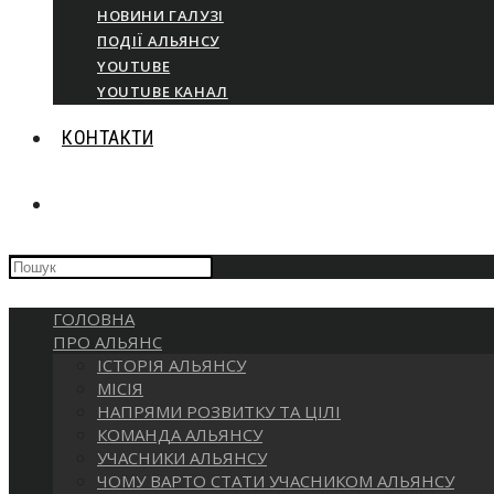
НОВИНИ ГАЛУЗІ
ПОДІЇ АЛЬЯНСУ
YOUTUBE
YOUTUBE КАНАЛ
КОНТАКТИ
ПЕРЕМКНУТИ
Press
ПОШУК
Escape
to
ГОЛОВНА
close
НА
ПРО АЛЬЯНС
the
ІСТОРІЯ АЛЬЯНСУ
search
МІСІЯ
panel.
ВЕБ-
НАПРЯМИ РОЗВИТКУ ТА ЦІЛІ
КОМАНДА АЛЬЯНСУ
УЧАСНИКИ АЛЬЯНСУ
САЙТІ
ЧОМУ ВАРТО СТАТИ УЧАСНИКОМ АЛЬЯНСУ