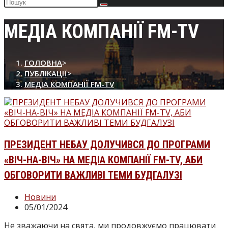
Пошук
на
сайті
МЕДІА КОМПАНІЇ FM-TV
ГОЛОВНА
>
ПУБЛІКАЦІЇ
>
МЕДІА КОМПАНІЇ FM-TV
ПРЕЗИДЕНТ НЕБАУ ДОЛУЧИВСЯ ДО ПРОГРАМИ
«ВІЧ-НА-ВІЧ» НА МЕДІА КОМПАНІЇ FM-TV, АБИ
ОБГОВОРИТИ ВАЖЛИВІ ТЕМИ БУДГАЛУЗІ
Категорія
Новини
запису:
Запис
05/01/2024
опубліковано:
Не зважаючи на свята, ми продовжуємо працювати