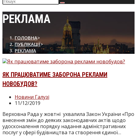
Пошук
на
сайті
РЕКЛАМА
ГОЛОВНА
>
ПУБЛІКАЦІЇ
>
РЕКЛАМА
ЯК ПРАЦЮВАТИМЕ ЗАБОРОНА РЕКЛАМИ
НОВОБУДОВ?
Категорія
Новини Галузі
запису:
Запис
11/12/2019
опубліковано:
Верховна Рада у жовтні ухвалила Закон України «Про
внесення змін до деяких законодавчих актів щодо
удосконалення порядку надання адміністративних
послуг у сфері будівництва та створення єдиної…