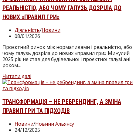
найяскравіших
РЕАЛЬНІСТЮ, АБО ЧОМУ ГАЛУЗЬ ДОЗРІЛА ДО
подій
року
НОВИХ «ПРАВИЛ ГРИ»
в
будівельній
Категорія
Діяльність
/
Новини
галузі
запису:
Запис
08/01/2026
опубліковано:
Проєктний ринок між нормативами і реальністю, або
чому галузь дозріла до нових «правил гри» Минулий
2025 рік не став для будівельної і проєктної галузі ані
роком…
Проєктний
Читати далі
ринок
між
нормативами
і
ТРАНСФОРМАЦІЯ – НЕ РЕБРЕНДИНГ, А ЗМІНА
реальністю,
ПРАВИЛ ГРИ ТА ПІДХОДІВ
або
чому
Категорія
Новини
/
Новини Альянсу
галузь
запису:
Запис
24/12/2025
дозріла
опубліковано: