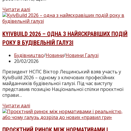
НСПС:
Читати далі
робочі
зустрічі.
Дніпропетровськ
KYIVBUILD 2026 – ОДНА З НАЙЯСКРАВІШИХ ПОДІЙ
РОКУ В БУДІВЕЛЬНІЙ ГАЛУЗІ
Категорія
Будівництво
/
Новини
/
Новини Галузі
запису:
Запис
20/02/2026
опубліковано:
Президент НСПС Віктор Лещинський взяв участь у
KyivBuild 2026 – одному з ключових професійних
майданчиків будівельної галузі. Під час виступу
представив позицію Національної спілки проєктної
справи…
KyivBuild
Читати далі
2026
–
одна
з
ПРОЄКТНИЙ РИНОК МІЖ НОРМАТИВАМИ І