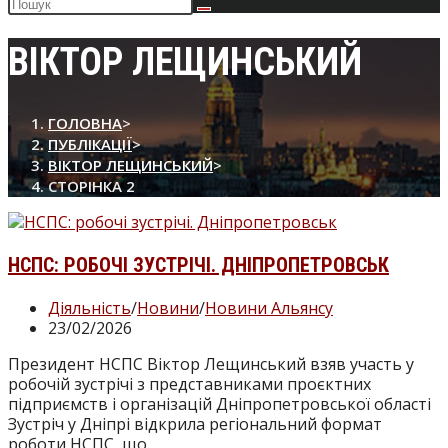
Пошук
на
сайті
ВІКТОР ЛЕЩИНСЬКИЙ
ГОЛОВНА
>
ПУБЛІКАЦІЇ
>
ВІКТОР ЛЕЩИНСЬКИЙ
>
СТОРІНКА 2
НСПС: РОБОЧІ ЗУСТРІЧІ. ДНІПРОПЕТРОВСЬК
Категорія
Діяльність
/
Новини
/
Новини Альянсу
запису:
Запис
23/02/2026
опубліковано:
Президент НСПС Віктор Лещинський взяв участь у
робочій зустрічі з представниками проєктних
підприємств і організацій Дніпропетровської області
Зустріч у Дніпрі відкрила регіональний формат
роботи НСПС, що…