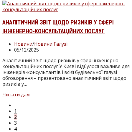
НСПС
Віктор
Лещинський:
Життя
АНАЛІТИЧНИЙ ЗВІТ ЩОДО РИЗИКІВ У СФЕРІ
починається
ІНЖЕНЕРНО-КОНСУЛЬТАЦІЙНИХ ПОСЛУГ
із
внутрішньої
Категорія
Новини
/
Новини Галузі
опори
запису:
Запис
05/12/2025
опубліковано:
Аналітичний звіт щодо ризиків у сфері інженерно-
консультаційних послуг У Києві відбулося важливе для
інженерів-консультантів і всієї будівельної галузі
обговорення – презентовано аналітичний звіт щодо
ризиків у…
Аналітичний
Читати далі
звіт
Перейти
щодо
до
1
ризиків
попередньої
2
у
сторінки
3
сфері
4
інженерно-