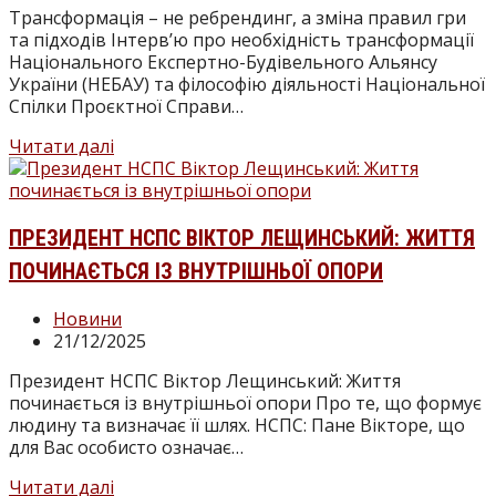
до
Трансформація – не ребрендинг, а зміна правил гри
нових
та підходів Інтерв’ю про необхідність трансформації
«правил
Національного Експертно-Будівельного Альянсу
гри»
України (НЕБАУ) та філософію діяльності Національної
Спілки Проєктної Справи…
Трансформація
Читати далі
–
не
ребрендинг,
а
ПРЕЗИДЕНТ НСПС ВІКТОР ЛЕЩИНСЬКИЙ: ЖИТТЯ
зміна
ПОЧИНАЄТЬСЯ ІЗ ВНУТРІШНЬОЇ ОПОРИ
правил
гри
Категорія
Новини
та
запису:
Запис
21/12/2025
підходів
опубліковано:
Президент НСПС Віктор Лещинський: Життя
починається із внутрішньої опори Про те, що формує
людину та визначає її шлях. НСПС: Пане Вікторе, що
для Вас особисто означає…
Президент
Читати далі