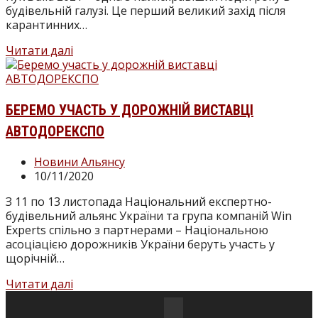
будівельній галузі. Це перший великий захід після
карантинних…
У
Читати далі
Києві
відбулась
KyivBuild
2021
БЕРЕМО УЧАСТЬ У ДОРОЖНІЙ ВИСТАВЦІ
–
АВТОДОРЕКСПО
одна
з
Категорія
Новини Альянсу
найяскравіших
запису:
Запис
10/11/2020
подій
опубліковано:
року
З 11 по 13 листопада Національний експертно-
в
будівельний альянс України та група компаній Win
будівельній
Experts спільно з партнерами – Національною
галузі
асоціацією дорожників України беруть участь у
щорічній…
Беремо
Читати далі
участь
у
Відкриється