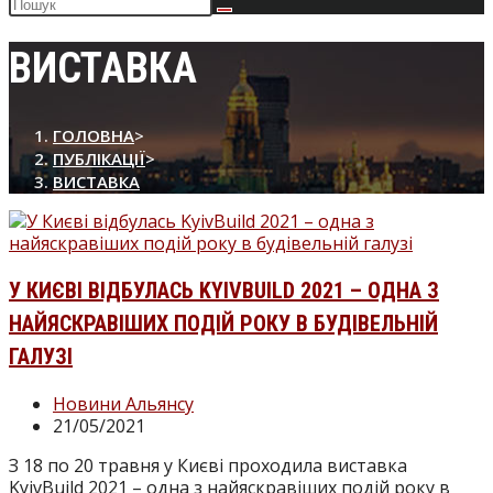
Пошук
на
сайті
ВИСТАВКА
ГОЛОВНА
>
ПУБЛІКАЦІЇ
>
ВИСТАВКА
У КИЄВІ ВІДБУЛАСЬ KYIVBUILD 2021 – ОДНА З
НАЙЯСКРАВІШИХ ПОДІЙ РОКУ В БУДІВЕЛЬНІЙ
ГАЛУЗІ
Категорія
Новини Альянсу
запису:
Запис
21/05/2021
опубліковано:
З 18 по 20 травня у Києві проходила виставка
KyivBuild 2021 – одна з найяскравіших подій року в