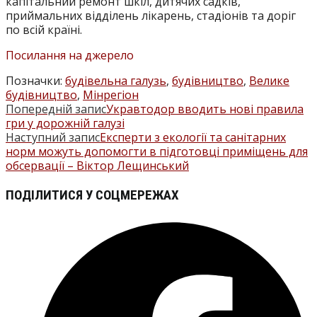
капітальний ремонт шкіл, дитячих садків,
приймальних відділень лікарень, стадіонів та доріг
по всій країні.
Посилання на джерело
Позначки
:
будівельна галузь
,
будівництво
,
Велике
будівництво
,
Мінрегіон
Попередній запис
Укравтодор вводить нові правила
ПРОЧИТАТИ
гри у дорожній галузі
БІЛЬШЕ
Наступний запис
Експерти з екології та санітарних
норм можуть допомогти в підготовці приміщень для
СТАТЕЙ
обсервації – Віктор Лещинський
ПОДІЛІТЬСЯ
ПОДІЛИТИСЯ У СОЦМЕРЕЖАХ
ЦИМ
Відкрити
ВМІСТОМ
в
новому
вікні