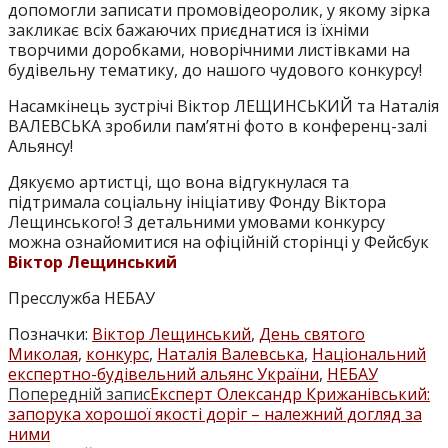
допомогли записати промовідеоролик, у якому зірка
закликає всіх бажаючих приєднатися із їхніми
творчими доробками, новорічними листівками на
будівельну тематику, до нашого чудового конкурсу!
Насамкінець зустрічі Віктор ЛЕЩИНСЬКИЙ та Наталія
ВАЛЕВСЬКА зробили пам’ятні фото в конференц-залі
Альянсу!
Дякуємо артистці, що вона відгукнулася та
підтримала соціальну ініціативу Фонду Віктора
Лещинського! З детальними умовами конкурсу
можна ознайомитися на офіційній сторінці у Фейсбук
Віктор Лещинський
Пресслужба НЕБАУ
Позначки
:
Віктор Лещинський
,
День святого
Миколая
,
конкурс
,
Наталія Валевська
,
Національний
експертно-будівельний альянс України
,
НЕБАУ
Попередній запис
Експерт Олександр Крижанівський:
ПРОЧИТАТИ
запорука хорошої якості доріг – належний догляд за
БІЛЬШЕ
ними