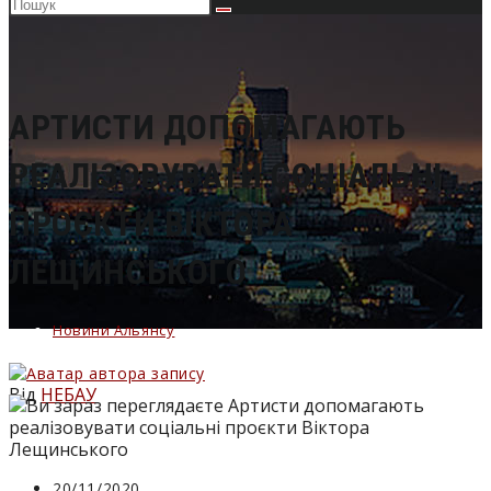
Пошук
на
сайті
АРТИСТИ ДОПОМАГАЮТЬ
РЕАЛІЗОВУВАТИ СОЦІАЛЬНІ
ПРОЄКТИ ВІКТОРА
ЛЕЩИНСЬКОГО
Новини Альянсу
Від
НЕБАУ
Запис
20/11/2020