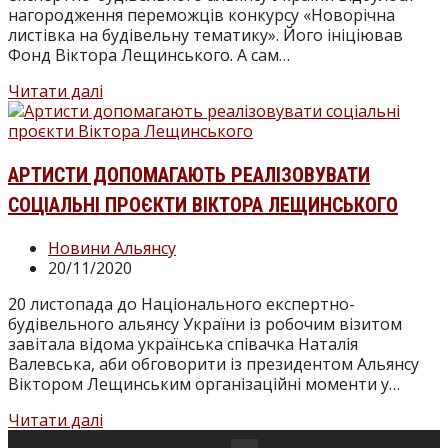
нагородження переможців конкурсу «Новорічна
листівка на будівельну тематику». Його ініціював
Фонд Віктора Лещинського. А сам…
Президент
Читати далі
Альянсу
подарував
найкращим
дизайнерам
АРТИСТИ ДОПОМАГАЮТЬ РЕАЛІЗОВУВАТИ
листівок
СОЦІАЛЬНІ ПРОЄКТИ ВІКТОРА ЛЕЩИНСЬКОГО
премії
і
Категорія
Новини Альянсу
фірмові
запису:
Запис
20/11/2020
годинники
опубліковано:
20 листопада до Національного експертно-
будівельного альянсу України із робочим візитом
завітала відома українська співачка Наталія
Валевська, аби обговорити із президентом Альянсу
Віктором Лещинським організаційні моменти у…
Артисти
Читати далі
допомагають