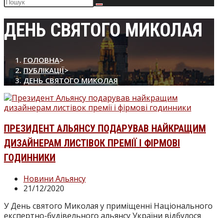
Пошук
на
сайті
ДЕНЬ СВЯТОГО МИКОЛАЯ
ГОЛОВНА
>
ПУБЛІКАЦІЇ
>
ДЕНЬ СВЯТОГО МИКОЛАЯ
ПРЕЗИДЕНТ АЛЬЯНСУ ПОДАРУВАВ НАЙКРАЩИМ
ДИЗАЙНЕРАМ ЛИСТІВОК ПРЕМІЇ І ФІРМОВІ
ГОДИННИКИ
Категорія
Новини Альянсу
запису:
Запис
21/12/2020
опубліковано:
У День святого Миколая у приміщенні Національного
експертно-будівельного альянсу України відбулося