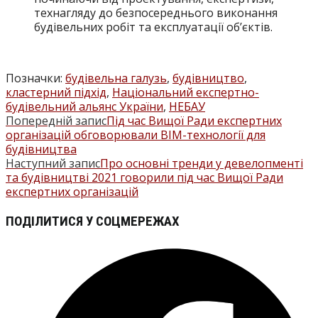
технагляду до безпосереднього виконання
будівельних робіт та експлуатації об’єктів.
Позначки
:
будівельна галузь
,
будівництво
,
кластерний підхід
,
Національний експертно-
будівельний альянс України
,
НЕБАУ
Попередній запис
Під час Вищої Ради експертних
ПРОЧИТАТИ
організацій обговорювали BIM-технології для
БІЛЬШЕ
будівництва
Наступний запис
Про основні тренди у девелопменті
СТАТЕЙ
та будівництві 2021 говорили під час Вищої Ради
експертних організацій
ПОДІЛІТЬСЯ
ПОДІЛИТИСЯ У СОЦМЕРЕЖАХ
ЦИМ
Відкрити
ВМІСТОМ
в
новому
вікні