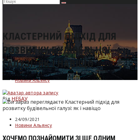
Пошук
на
сайті
КЛАСТЕРНИЙ ПІДХІД ДЛЯ
РОЗВИТКУ БУДІВЕЛЬНОЇ
ГАЛУЗІ: ЯК І НАВІЩО
Новини Альянсу
Від
НЕБАУ
Запис
24/09/2021
опубліковано:
Категорія
Новини Альянсу
запису:
ХОЧЕМО ПОЗНАЙОМИТИ ЗІ ЩЕ ОДНИМ