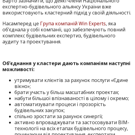
Варто зазначити, що деякі члени Національного
експертно-будівельного альянсу України вже
використовують кластерний підхід у своїй діяльності.
Насамперед це
Група компаній Win Experts
, яка
об’єднала у собі компанії, що забезпечують повний
комплекс будівельних експертиз, будівельного
аудиту та проектування.
Об’єднання у кластери дають компаніям наступні
можливості:
утримувати клієнтів за рахунок послуги «Єдине
вікно»;
брати участь у більш масштабних проектах;
набути більшої впізнаваності в цілому і окремо;
автоматизувати процеси і прозорість
будівельних закупок;
спільно зростати за рахунок синергії;
активно впроваджувати та застосовувати BIM-
технології на всіх етапах будівельного процесу,
починаючи від проектування, експертизи,