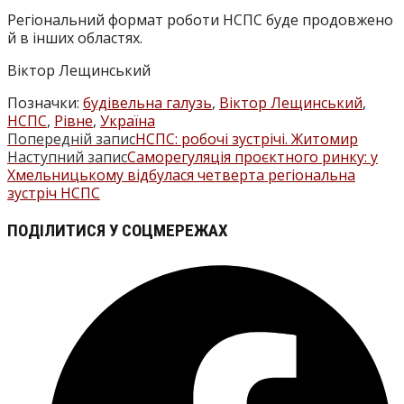
Регіональний формат роботи НСПС буде продовжено
й в інших областях.
Віктор Лещинський
Позначки
:
будівельна галузь
,
Віктор Лещинський
,
НСПС
,
Рівне
,
Україна
Попередній запис
НСПС: робочі зустрічі. Житомир
ПРОЧИТАТИ
Наступний запис
Саморегуляція проєктного ринку: у
БІЛЬШЕ
Хмельницькому відбулася четверта регіональна
зустріч НСПС
СТАТЕЙ
ПОДІЛІТЬСЯ
ПОДІЛИТИСЯ У СОЦМЕРЕЖАХ
ЦИМ
Відкрити
ВМІСТОМ
в
новому
вікні