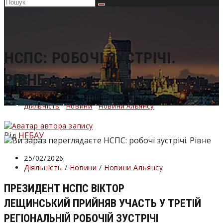
Пошук
на
сайті
НСПС: РОБОЧІ ЗУСТРІЧІ.
РІВНЕ
Діяльність
/
Новини
/
Новини Альянсу
Від
НЕБАУ
Запис
25/02/2026
опубліковано:
Категорія
Діяльність
/
Новини
/
Новини Альянсу
запису:
ПРЕЗИДЕНТ НСПС ВІКТОР
ЛЕЩИНСЬКИЙ ПРИЙНЯВ УЧАСТЬ У ТРЕТІЙ
РЕГІОНАЛЬНІЙ РОБОЧІЙ ЗУСТРІЧІ