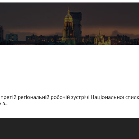
етій регіональній робочій зустрічі Національної спилки
у з…