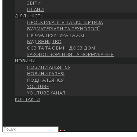
ЗВІТИ
ПЛАНИ
ДІЯЛЬНІСТЬ
ПРОЕКТУВАННЯ ТА ЕКСПЕРТИЗА
БУДМАТЕРІАЛИ ТА ТЕХНОЛОГІЇ
ІНФРАСТРУКТУРА ТА ЖКГ
БУДІВНИЦТВО
ОСВІТА ТА ОБМІН ДОСВІДОМ
ЗАКОНОТВОРЕННЯ ТА НОРМУВАННЯ
НОВИНИ
НОВИНИ АЛЬЯНСУ
НОВИНИ ГАЛУЗІ
ПОДІЇ АЛЬЯНСУ
YOUTUBE
YOUTUBE КАНАЛ
КОНТАКТИ
Пошук
на