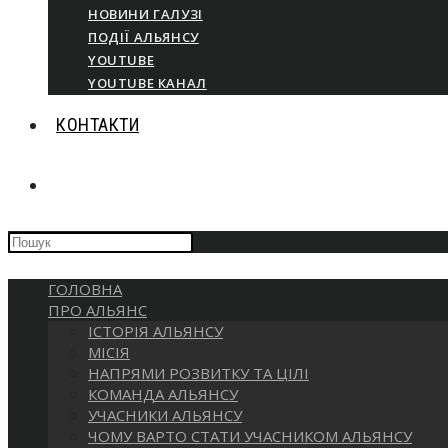
НОВИНИ ГАЛУЗІ
ПОДІЇ АЛЬЯНСУ
YOUTUBE
YOUTUBE КАНАЛ
КОНТАКТИ
ПЕРЕМКНУТИ
Press
ПОШУК
Escape
to
ГОЛОВНА
close
НА
ПРО АЛЬЯНС
the
ІСТОРІЯ АЛЬЯНСУ
search
МІСІЯ
panel.
ВЕБ-
НАПРЯМИ РОЗВИТКУ ТА ЦІЛІ
КОМАНДА АЛЬЯНСУ
УЧАСНИКИ АЛЬЯНСУ
САЙТІ
ЧОМУ ВАРТО СТАТИ УЧАСНИКОМ АЛЬЯНСУ