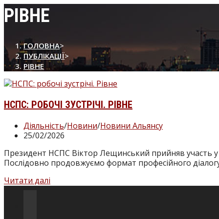
сайті
РІВНЕ
ГОЛОВНА
>
ПУБЛІКАЦІЇ
>
РІВНЕ
НСПС: РОБОЧІ ЗУСТРІЧІ. РІВНЕ
Категорія
Діяльність
/
Новини
/
Новини Альянсу
запису:
Запис
25/02/2026
опубліковано:
Президент НСПС Віктор Лещинський прийняв участь у тр
Послідовно продовжуємо формат професійного діалог
НСПС:
Читати далі
робочі
зустрічі.
Відкриється
Рівне
в
Відкриється