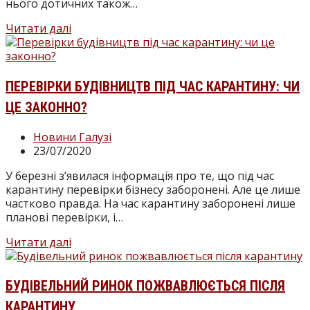
нього дотичних також…
Як
Читати далі
карантин
вплинув
на
роботу
ПЕРЕВІРКИ БУДІВНИЦТВ ПІД ЧАС КАРАНТИНУ: ЧИ
архітекторів
ЦЕ ЗАКОННО?
та
проєктувальників?
Категорія
Новини Галузі
запису:
Запис
23/07/2020
опубліковано:
У березні з’явилася інформація про те, що під час
карантину перевірки бізнесу заборонені. Але це лише
частково правда. На час карантину заборонені лише
планові перевірки, і…
Перевірки
Читати далі
будівництв
під
час
БУДІВЕЛЬНИЙ РИНОК ПОЖВАВЛЮЄТЬСЯ ПІСЛЯ
карантину:
КАРАНТИНУ