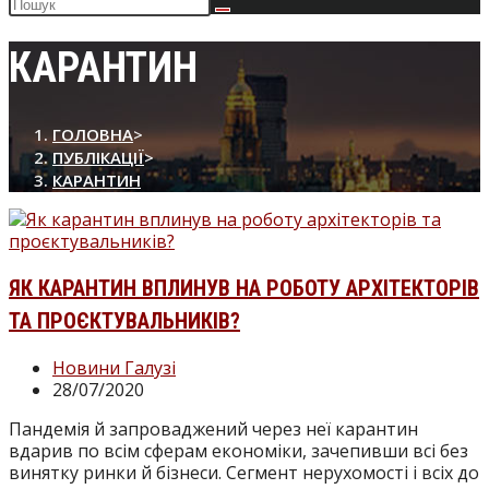
Пошук
на
сайті
КАРАНТИН
ГОЛОВНА
>
ПУБЛІКАЦІЇ
>
КАРАНТИН
ЯК КАРАНТИН ВПЛИНУВ НА РОБОТУ АРХІТЕКТОРІВ
ТА ПРОЄКТУВАЛЬНИКІВ?
Категорія
Новини Галузі
запису:
Запис
28/07/2020
опубліковано:
Пандемія й запроваджений через неї карантин
вдарив по всім сферам економіки, зачепивши всі без
винятку ринки й бізнеси. Сегмент нерухомості і всіх до