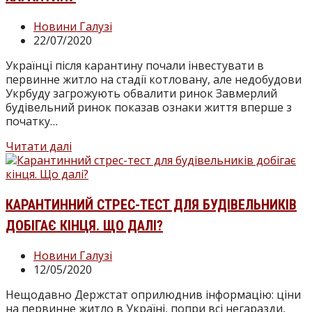
чи
це
Категорія
Новини Галузі
законно?
запису:
Запис
22/07/2020
опубліковано:
Українці після карантину почали інвестувати в
первинне житло на стадії котловану, але недобудови
Укрбуду загрожують обвалити ринок Завмерлий
будівельний ринок показав ознаки життя вперше з
початку…
Будівельний
Читати далі
ринок
пожвавлюється
після
карантину
КАРАНТИННИЙ СТРЕС-ТЕСТ ДЛЯ БУДІВЕЛЬНИКІВ
ДОБІГАЄ КІНЦЯ. ЩО ДАЛІ?
Категорія
Новини Галузі
запису:
Запис
12/05/2020
опубліковано:
Нещодавно Держстат оприлюднив інформацію: ціни
на первинне житло в Україні, попри всі негаразди,