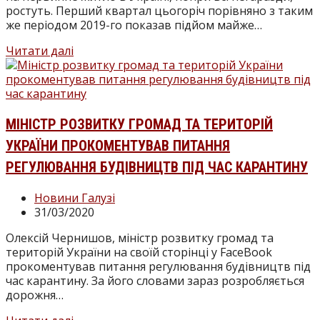
ростуть. Перший квартал цьогоріч порівняно з таким
же періодом 2019-го показав підйом майже…
Карантинний
Читати далі
стрес-
тест
для
будівельників
добігає
МІНІСТР РОЗВИТКУ ГРОМАД ТА ТЕРИТОРІЙ
кінця.
УКРАЇНИ ПРОКОМЕНТУВАВ ПИТАННЯ
Що
далі?
РЕГУЛЮВАННЯ БУДІВНИЦТВ ПІД ЧАС КАРАНТИНУ
Категорія
Новини Галузі
запису:
Запис
31/03/2020
опубліковано:
Олексій Чернишов, міністр розвитку громад та
територій України на своїй сторінці у FaceBook
прокоментував питання регулювання будівництв під
час карантину. За його словами зараз розробляється
дорожня…