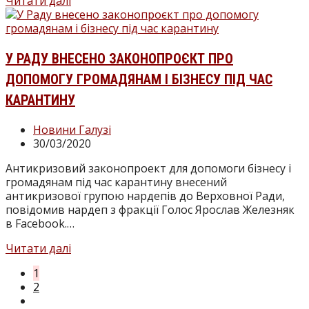
Міністр
Читати далі
розвитку
громад
та
територій
У РАДУ ВНЕСЕНО ЗАКОНОПРОЄКТ ПРО
України
ДОПОМОГУ ГРОМАДЯНАМ І БІЗНЕСУ ПІД ЧАС
прокоментував
питання
КАРАНТИНУ
регулювання
будівництв
Категорія
Новини Галузі
під
запису:
Запис
30/03/2020
час
опубліковано:
карантину
Антикризовий законопроект для допомоги бізнесу і
громадянам під час карантину внесений
антикризової групою нардепів до Верховної Ради,
повідомив нардеп з фракції Голос Ярослав Железняк
в Facebook.…
У
Читати далі
Раду
1
внесено
2
законопроєкт
Перейти
про