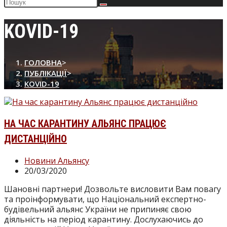
Пошук
на
сайті
KOVID-19
ГОЛОВНА
>
ПУБЛІКАЦІЇ
>
KOVID-19
НА ЧАС КАРАНТИНУ АЛЬЯНС ПРАЦЮЄ
ДИСТАНЦІЙНО
Категорія
Новини Альянсу
запису:
Запис
20/03/2020
опубліковано:
Шановні партнери! Дозвольте висловити Вам повагу
та проінформувати, що Національний експертно-
будівельний альянс України не припиняє свою
діяльність на період карантину. Дослухаючись до