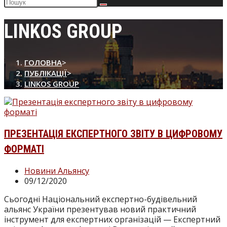
Пошук
на
сайті
LINKOS GROUP
ГОЛОВНА
>
ПУБЛІКАЦІЇ
>
LINKOS GROUP
ПРЕЗЕНТАЦІЯ ЕКСПЕРТНОГО ЗВІТУ В ЦИФРОВОМУ
ФОРМАТІ
Категорія
Новини Альянсу
запису:
Запис
09/12/2020
опубліковано:
Сьогодні Національний експертно-будівельний
альянс України презентував новий практичний
інструмент для експертних організацій — Експертний