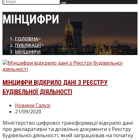
Пошук
на
сайті
МІНЦИФРИ
ГОЛОВНА
>
ПУБЛІКАЦІЇ
>
МІНЦИФРИ
МІНЦИФРИ ВІДКРИЛО ДАНІ З РЕЄСТРУ
БУДІВЕЛЬНОЇ ДІЯЛЬНОСТІ
Категорія
Новини Галузі
запису:
Запис
21/09/2020
опубліковано:
Міністерство цифрової трансформації відкрило дані
про декларативні та дозвільні документи з Реєстру
будівельної діяльності, який запрацював на початку