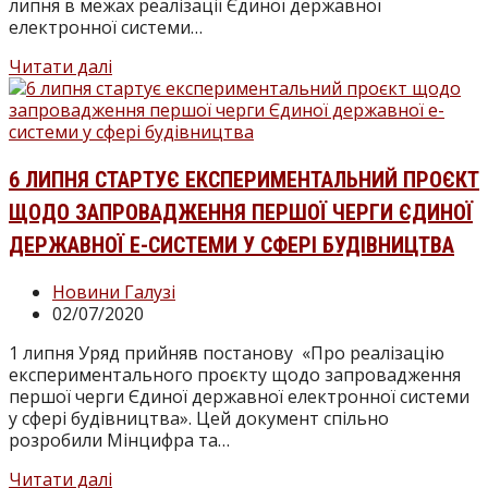
липня в межах реалізації Єдиної державної
електронної системи…
Мінцифри
Читати далі
відкрило
дані
з
Реєстру
будівельної
6 ЛИПНЯ СТАРТУЄ ЕКСПЕРИМЕНТАЛЬНИЙ ПРОЄКТ
діяльності
ЩОДО ЗАПРОВАДЖЕННЯ ПЕРШОЇ ЧЕРГИ ЄДИНОЇ
ДЕРЖАВНОЇ Е-СИСТЕМИ У СФЕРІ БУДІВНИЦТВА
Категорія
Новини Галузі
запису:
Запис
02/07/2020
опубліковано:
1 липня Уряд прийняв постанову «Про реалізацію
експериментального проєкту щодо запровадження
першої черги Єдиної державної електронної системи
у сфері будівництва». Цей документ спільно
розробили Мінцифра та…
6
Читати далі